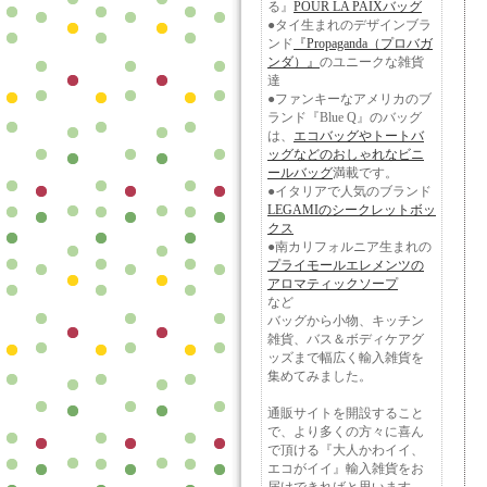
る』
POUR LA PAIXバッグ
●タイ生まれのデザインブラ
ンド
『Propaganda（プロバガ
ンダ）』
のユニークな雑貨
達
●ファンキーなアメリカのブ
ランド『Blue Q』のバッグ
は、
エコバッグやトートバ
ッグなどのおしゃれなビニ
ールバッグ
満載です。
●イタリアで人気のブランド
LEGAMIのシークレットボッ
クス
●南カリフォルニア生まれの
プライモールエレメンツの
アロマティックソープ
など
バッグから小物、キッチン
雑貨、バス＆ボディケアグ
ッズまで幅広く輸入雑貨を
集めてみました。
通販サイトを開設すること
で、より多くの方々に喜ん
で頂ける『大人かわイイ、
エコがイイ』輸入雑貨をお