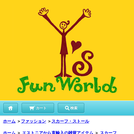
カート
検索
ホーム
＞
ファッション
＞
スカーフ・ストール
ホーム
＞
エストニアから直輸入の雑貨アイテム
＞
スカーフ