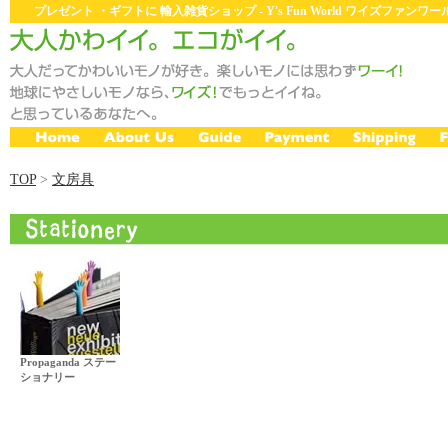
プレゼント ・ギフトに 輸入雑貨ショップ - Y's Fun World ワイズファン
TOP
>
文房具
Propaganda ステー
ショナリー