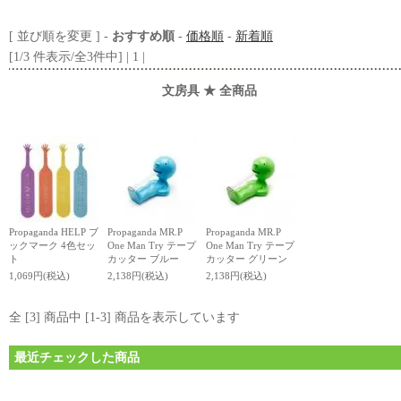
[ 並び順を変更 ] -
おすすめ順
-
価格順
-
新着順
[1/3 件表示/全3件中] | 1 |
文房具 ★ 全商品
Propaganda HELP ブ
Propaganda MR.P
Propaganda MR.P
ックマーク 4色セッ
One Man Try テープ
One Man Try テープ
ト
カッター ブルー
カッター グリーン
1,069円(税込)
2,138円(税込)
2,138円(税込)
全 [3] 商品中 [1-3] 商品を表示しています
最近チェックした商品