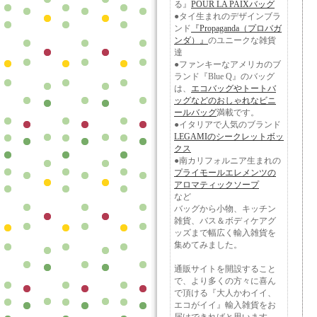
る』
POUR LA PAIXバッグ
●タイ生まれのデザインブラ
ンド
『Propaganda（プロバガ
ンダ）』
のユニークな雑貨
達
●ファンキーなアメリカのブ
ランド『Blue Q』のバッグ
は、
エコバッグやトートバ
ッグなどのおしゃれなビニ
ールバッグ
満載です。
●イタリアで人気のブランド
LEGAMIのシークレットボッ
クス
●南カリフォルニア生まれの
プライモールエレメンツの
アロマティックソープ
など
バッグから小物、キッチン
雑貨、バス＆ボディケアグ
ッズまで幅広く輸入雑貨を
集めてみました。
通販サイトを開設すること
で、より多くの方々に喜ん
で頂ける『大人かわイイ、
エコがイイ』輸入雑貨をお