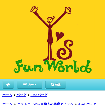
カート
検索
ホーム
＞
バッグ
＞
iPadバッグ
ホーム
＞
エストニアから直輸入の雑貨アイテム
＞
iPad バッグ