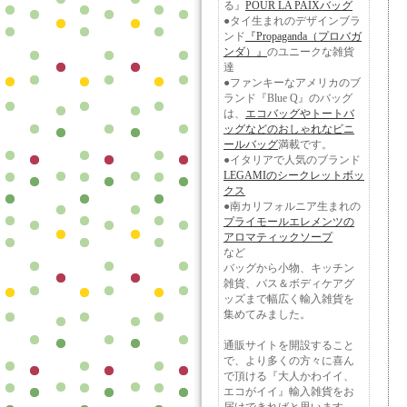
る』
POUR LA PAIXバッグ
●タイ生まれのデザインブラ
ンド
『Propaganda（プロバガ
ンダ）』
のユニークな雑貨
達
●ファンキーなアメリカのブ
ランド『Blue Q』のバッグ
は、
エコバッグやトートバ
ッグなどのおしゃれなビニ
ールバッグ
満載です。
●イタリアで人気のブランド
LEGAMIのシークレットボッ
クス
●南カリフォルニア生まれの
プライモールエレメンツの
アロマティックソープ
など
バッグから小物、キッチン
雑貨、バス＆ボディケアグ
ッズまで幅広く輸入雑貨を
集めてみました。
通販サイトを開設すること
で、より多くの方々に喜ん
で頂ける『大人かわイイ、
エコがイイ』輸入雑貨をお