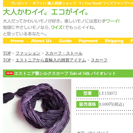
プレゼント ・ギフトに 輸入雑貨ショップ - Y's Fun World ワイズファン
TOP
>
ファッション
>
スカーフ・ストール
TOP
>
エストニアから直輸入の雑貨アイテム
>
スカーフ
エストニア製シルクスカーフ Tale of Silk バイオレット
型番
LE150072
販売価格
8,690円(税込)