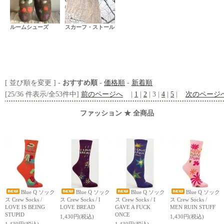
ルームシューズ
スカーフ・ストール
[ 並び順を変更 ] -
おすすめ順
-
価格順
-
新着順
[25/36 件表示/全53件中]
前のページへ
|
1
|
2
| 3 |
4
|
5
|
次のページ
ファッション ★ 全商品
Blue Q ソック
Blue Q ソック
Blue Q ソック
Blue Q ソック
ス Crew Socks /
ス Crew Socks / I
ス Crew Socks / I
ス Crew Socks /
LOVE IS BEING
LOVE BREAD
GAVE A FUCK
MEN RUIN STUFF
STUPID
ONCE
1,430円(税込)
1,430円(税込)