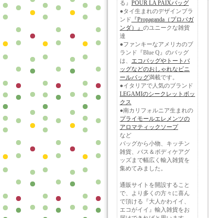
る』
POUR LA PAIXバッグ
●タイ生まれのデザインブラ
ンド
『Propaganda（プロバガ
ンダ）』
のユニークな雑貨
達
●ファンキーなアメリカのブ
ランド『Blue Q』のバッグ
は、
エコバッグやトートバ
ッグなどのおしゃれなビニ
ールバッグ
満載です。
●イタリアで人気のブランド
LEGAMIのシークレットボッ
クス
●南カリフォルニア生まれの
プライモールエレメンツの
アロマティックソープ
など
バッグから小物、キッチン
雑貨、バス＆ボディケアグ
ッズまで幅広く輸入雑貨を
集めてみました。
通販サイトを開設すること
で、より多くの方々に喜ん
で頂ける『大人かわイイ、
エコがイイ』輸入雑貨をお