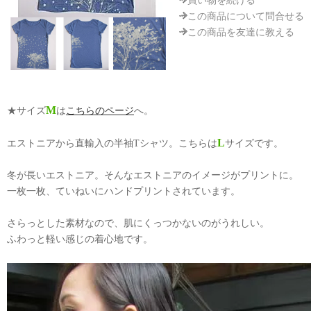
買い物を続ける
この商品について問合せる
この商品を友達に教える
M
★サイズ
は
こちらのページ
へ。
L
エストニアから直輸入の半袖Tシャツ。こちらは
サイズです。
冬が長いエストニア。そんなエストニアのイメージがプリントに。
一枚一枚、ていねいにハンドプリントされています。
さらっとした素材なので、肌にくっつかないのがうれしい。
ふわっと軽い感じの着心地です。