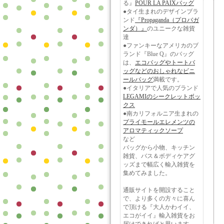
る』
POUR LA PAIXバッグ
●タイ生まれのデザインブラ
ンド
『Propaganda（プロバガ
ンダ）』
のユニークな雑貨
達
●ファンキーなアメリカのブ
ランド『Blue Q』のバッグ
は、
エコバッグやトートバ
ッグなどのおしゃれなビニ
ールバッグ
満載です。
●イタリアで人気のブランド
LEGAMIのシークレットボッ
クス
●南カリフォルニア生まれの
プライモールエレメンツの
アロマティックソープ
など
バッグから小物、キッチン
雑貨、バス＆ボディケアグ
ッズまで幅広く輸入雑貨を
集めてみました。
通販サイトを開設すること
で、より多くの方々に喜ん
で頂ける『大人かわイイ、
エコがイイ』輸入雑貨をお