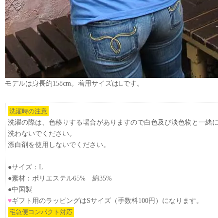
モデルは身長約158cm。着用サイズはLです。
洗濯時の注意
洗濯の際は、色移りする場合がありますので白色及び淡色物と一緒
洗わないでください。
漂白剤を使用しないでください。
●サイズ：L
●素材：ポリエステル65% 綿35%
●中国製
♥
ギフト用のラッピングはSサイズ（手数料100円）になります。
宅急便コンパクト対応