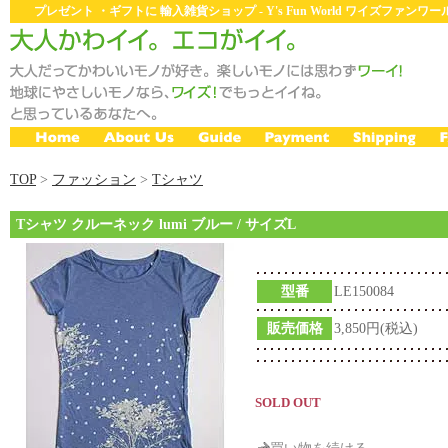
プレゼント ・ギフトに 輸入雑貨ショップ - Y's Fun World ワイズファン
TOP
>
ファッション
>
Tシャツ
Tシャツ クルーネック lumi ブルー / サイズL
型番
LE150084
販売価格
3,850円(税込)
SOLD OUT