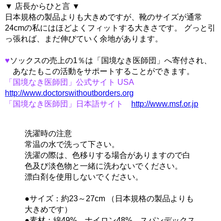
▼ 店長からひと言 ▼
日本規格の製品よりも大きめですが、靴のサイズが通常
24cmの私にはほどよくフィットする大きさです。 グっと引
っ張れば、まだ伸びていく余地があります。
♥
ソックスの売上の1％は「国境なき医師団」へ寄付され、
あなたもこの活動をサポートすることができます。
「国境なき医師団」公式サイト USA
http://www.doctorswithoutborders.org
「国境なき医師団」日本語サイト
http://www.msf.or.jp
洗濯時の注意
常温の水で洗って下さい。
洗濯の際は、色移りする場合がありますので白
色及び淡色物と一緒に洗わないでください。
漂白剤を使用しないでください。
●サイズ：約23～27cm （日本規格の製品よりも
大きめです）
●素材：綿49% ナイロン48% スパンデックス