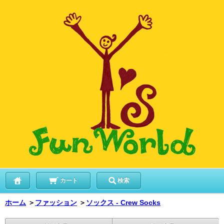
カート
検索
ホーム
＞
ファッション
＞
ソックス - Crew Socks