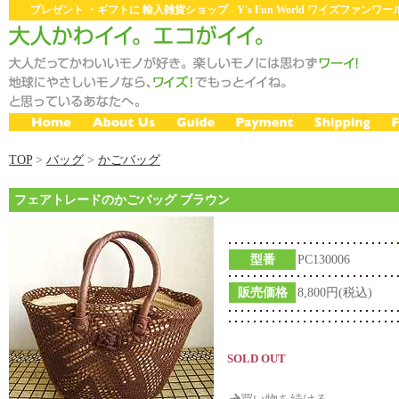
プレゼント ・ギフトに 輸入雑貨ショップ - Y's Fun World ワイズファン
TOP
>
バッグ
>
かごバッグ
フェアトレードのかごバッグ ブラウン
型番
PC130006
販売価格
8,800円(税込)
SOLD OUT