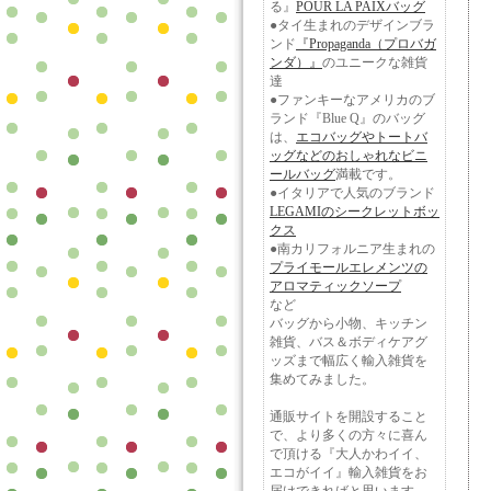
る』
POUR LA PAIXバッグ
●タイ生まれのデザインブラ
ンド
『Propaganda（プロバガ
ンダ）』
のユニークな雑貨
達
●ファンキーなアメリカのブ
ランド『Blue Q』のバッグ
は、
エコバッグやトートバ
ッグなどのおしゃれなビニ
ールバッグ
満載です。
●イタリアで人気のブランド
LEGAMIのシークレットボッ
クス
●南カリフォルニア生まれの
プライモールエレメンツの
アロマティックソープ
など
バッグから小物、キッチン
雑貨、バス＆ボディケアグ
ッズまで幅広く輸入雑貨を
集めてみました。
通販サイトを開設すること
で、より多くの方々に喜ん
で頂ける『大人かわイイ、
エコがイイ』輸入雑貨をお