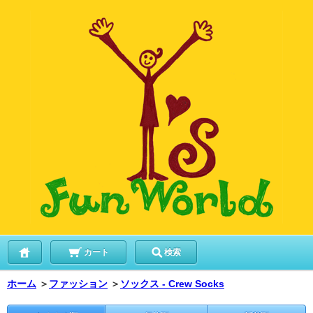
カート
検索
ホーム
＞
ファッション
＞
ソックス - Crew Socks