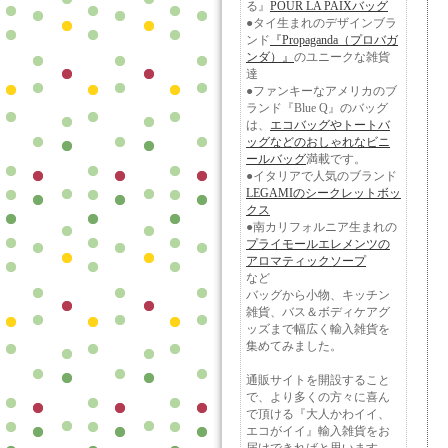
る』
POUR LA PAIXバッグ
●タイ生まれのデザインブラ
ンド
『Propaganda（プロバガ
ンダ）』
のユニークな雑貨
達
●ファンキーなアメリカのブ
ランド『Blue Q』のバッグ
は、
エコバッグやトートバ
ッグなどのおしゃれなビニ
ールバッグ
満載です。
●イタリアで人気のブランド
LEGAMIのシークレットボッ
クス
●南カリフォルニア生まれの
プライモールエレメンツの
アロマティックソープ
など
バッグから小物、キッチン
雑貨、バス＆ボディケアグ
ッズまで幅広く輸入雑貨を
集めてみました。
通販サイトを開設すること
で、より多くの方々に喜ん
で頂ける『大人かわイイ、
エコがイイ』輸入雑貨をお