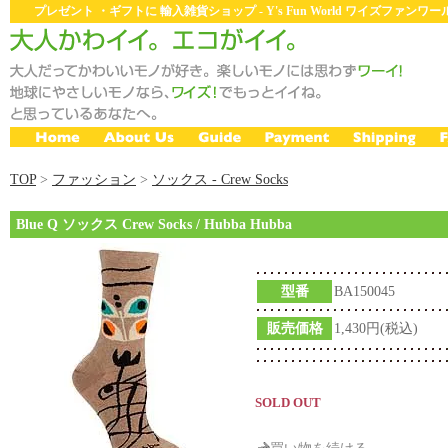
プレゼント ・ギフトに 輸入雑貨ショップ - Y's Fun World ワイズファン
TOP
>
ファッション
>
ソックス - Crew Socks
Blue Q ソックス Crew Socks / Hubba Hubba
型番
BA150045
販売価格
1,430円(税込)
SOLD OUT