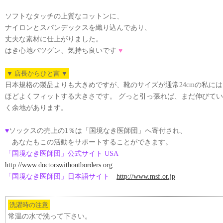
ソフトなタッチの上質なコットンに、
ナイロンとスパンデックスを織り込んであり、
丈夫な素材に仕上がりました。
はき心地バツグン、気持ち良いです
♥
▼ 店長からひと言 ▼
日本規格の製品よりも大きめですが、靴のサイズが通常24cmの私には
ほどよくフィットする大きさです。 グっと引っ張れば、まだ伸びてい
く余地があります。
♥
ソックスの売上の1％は「国境なき医師団」へ寄付され、
あなたもこの活動をサポートすることができます。
「国境なき医師団」公式サイト USA
http://www.doctorswithoutborders.org
「国境なき医師団」日本語サイト
http://www.msf.or.jp
洗濯時の注意
常温の水で洗って下さい。