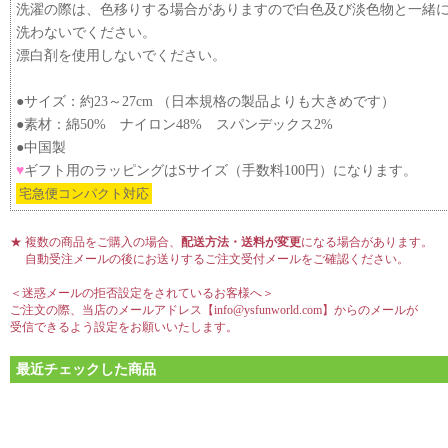
洗濯の際は、色移りする場合がありますので白色及び淡色物と一緒
洗わないでください。
漂白剤を使用しないでください。
●サイズ：約23～27cm （日本規格の製品よりも大きめです）
●素材：綿50% ナイロン48% スパンデックス2%
●中国製
♥
ギフト用のラッピングはSサイズ（手数料100円）になります。
宅急便コンパクト対応
★ 複数の商品をご購入の場合、
配送方法・送料が変更
になる場合があります。
自動受注メールの後にお送りするご注文受付メールをご確認ください。
＜迷惑メールの拒否設定をされているお客様へ＞
ご注文の際、当店のメールアドレス【info@ysfunworld.com】からのメールが
受信できるよう設定をお願いいたします。
最近チェックした商品