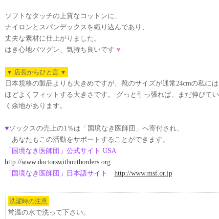
ソフトなタッチの上質なコットンに、
ナイロンとスパンデックスを織り込んであり、
丈夫な素材に仕上がりました。
はき心地バツグン、気持ち良いです
♥
▼ 店長からひと言 ▼
日本規格の製品よりも大きめですが、靴のサイズが通常24cmの私には
ほどよくフィットする大きさです。 グっと引っ張れば、まだ伸びてい
く余地があります。
♥
ソックスの売上の1％は「国境なき医師団」へ寄付され、
あなたもこの活動をサポートすることができます。
「国境なき医師団」公式サイト USA
http://www.doctorswithoutborders.org
「国境なき医師団」日本語サイト
http://www.msf.or.jp
洗濯時の注意
常温の水で洗って下さい。