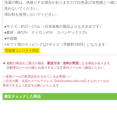
洗濯の際は、色移りする場合がありますので白色及び淡色物と一緒
洗わないでください。
漂白剤を使用しないでください。
●サイズ：約23～27cm （日本規格の製品よりも大きめです）
●素材：綿53% ナイロン45% スパンデックス2%
●中国製
♥
ギフト用のラッピングはSサイズ（手数料100円）になります。
宅急便コンパクト対応
★ 複数の商品をご購入の場合、
配送方法・送料が変更
になる場合があります。
自動受注メールの後にお送りするご注文受付メールをご確認ください。
＜迷惑メールの拒否設定をされているお客様へ＞
ご注文の際、当店のメールアドレス【info@ysfunworld.com】からのメールが
受信できるよう設定をお願いいたします。
最近チェックした商品