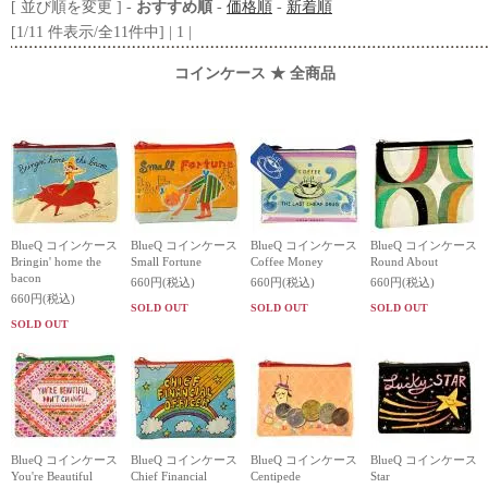
[ 並び順を変更 ] -
おすすめ順
-
価格順
-
新着順
[1/11 件表示/全11件中] | 1 |
コインケース ★ 全商品
BlueQ コインケース
BlueQ コインケース
BlueQ コインケース
BlueQ コインケース
Bringin' home the
Small Fortune
Coffee Money
Round About
bacon
660円(税込)
660円(税込)
660円(税込)
660円(税込)
SOLD OUT
SOLD OUT
SOLD OUT
SOLD OUT
BlueQ コインケース
BlueQ コインケース
BlueQ コインケース
BlueQ コインケース
You're Beautiful
Chief Financial
Centipede
Star