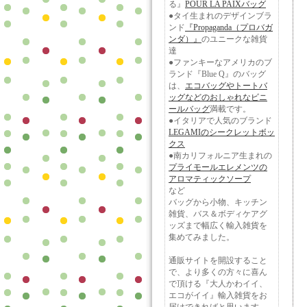
る』
POUR LA PAIXバッグ
●タイ生まれのデザインブラ
ンド
『Propaganda（プロバガ
ンダ）』
のユニークな雑貨
達
●ファンキーなアメリカのブ
ランド『Blue Q』のバッグ
は、
エコバッグやトートバ
ッグなどのおしゃれなビニ
ールバッグ
満載です。
●イタリアで人気のブランド
LEGAMIのシークレットボッ
クス
●南カリフォルニア生まれの
プライモールエレメンツの
アロマティックソープ
など
バッグから小物、キッチン
雑貨、バス＆ボディケアグ
ッズまで幅広く輸入雑貨を
集めてみました。
通販サイトを開設すること
で、より多くの方々に喜ん
で頂ける『大人かわイイ、
エコがイイ』輸入雑貨をお