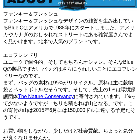
ファンキー＆フレッシュ
ファンキー＆フレッシュなデザインの雑貨を生み出してい
るBlue Qはアメリカで1988年にスタートしました。アメリ
カやカナダのおしゃれなストリートにある雑貨屋さんでよ
く見かけます。北米で人気のブランドです。
エコフレンドリー
ユニークで個性的、そしてもちろんオシャレ。そんなBlue
Qの製品ですが、バッグはさらにうれしいことにエコフレン
ドリーなのです。
まず、バッグの素材は
95%がリサイクル
。原料は主に穀物
袋とペットボトルだそうです。そして、売上の1％は
環境保
護団体
The Nature Conservancy
に寄付
されています。1%っ
て少ないようですが「ちりも積もれば山となる」です。こ
の寄付の山は2015年6月には150,000ドルに達する予定だそ
うです。
お買い物をしながら、少しだけど社会貢献。ちょっと気分
が良くなりませんか。