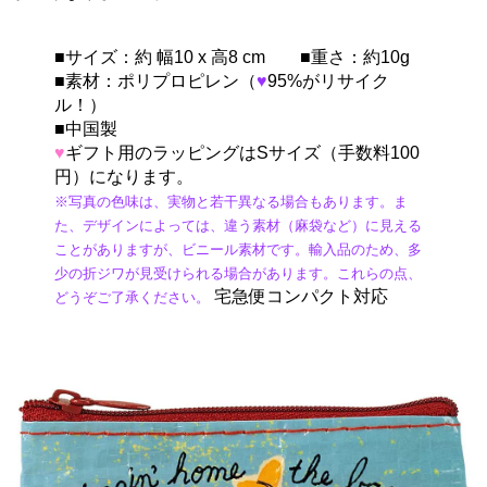
■サイズ：約 幅10 x 高8 cm ■重さ：約10g
■素材：ポリプロピレン（
♥
95%がリサイク
ル！）
■中国製
♥
ギフト用のラッピングはSサイズ（手数料100
円）になります。
※写真の色味は、実物と若干異なる場合もあります。ま
た、デザインによっては、違う素材（麻袋など）に見える
ことがありますが、ビニール素材です。輸入品のため、多
少の折ジワが見受けられる場合があります。これらの点、
宅急便コンパクト対応
どうぞご了承ください。