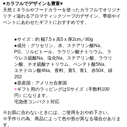
♥
カラフルでデザインも豊富
♥
天然ミネラルやフードカラーを使ったカラフルでオリジナ
リティ溢れるアロマティックソープのデザイン。季節やイ
ベントにあわせたギフトにおすすめです。
●サイズ：約 幅7.5 x 高5 x 厚2cm／80g
●成分：グリセリン、水、ステアリン酸Na、
PG、ソルビトール、ラウリン酸ナトリウム、ラ
ウレス硫酸Na、塩化Na、ステアリン酸、ラウリ
ン酸、チオ硫酸ナトリウム、ペンテト酸5Na、
エチドロン酸4Na、香料、黄5、青1、赤504、緑
202
●原産国：アメリカ合衆国
♥
ギフト用のラッピングはSサイズ（手数料100
円）になります。
宅急便コンパクト対応
※お肌に合わないときには、ご使用をおやめ下さい。
※手作りの為、商品によって色や形が異なる場合がありま
す。