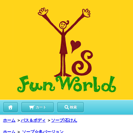
カート
検索
ホーム
＞
バス＆ボディ
＞
ソープ/石けん
ホーム
＞
ソープ☆冬バージョン