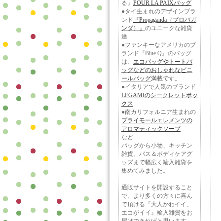
る』
POUR LA PAIXバッグ
●タイ生まれのデザインブラ
ンド
『Propaganda（プロバガ
ンダ）』
のユニークな雑貨
達
●ファンキーなアメリカのブ
ランド『Blue Q』のバッグ
は、
エコバッグやトートバ
ッグなどのおしゃれなビニ
ールバッグ
満載です。
●イタリアで人気のブランド
LEGAMIのシークレットボッ
クス
●南カリフォルニア生まれの
プライモールエレメンツの
アロマティックソープ
など
バッグから小物、キッチン
雑貨、バス＆ボディケアグ
ッズまで幅広く輸入雑貨を
集めてみました。
通販サイトを開設すること
で、より多くの方々に喜ん
で頂ける『大人かわイイ、
エコがイイ』輸入雑貨をお