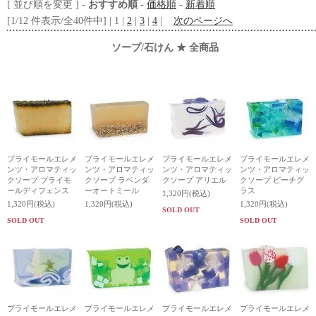
[ 並び順を変更 ] -
おすすめ順
-
価格順
-
新着順
[1/12 件表示/全40件中] | 1 |
2
|
3
|
4
|
次のページへ
ソープ/石けん ★ 全商品
プライモールエレメ
プライモールエレメ
プライモールエレメ
プライモールエレメ
ンツ・アロマティッ
ンツ・アロマティッ
ンツ・アロマティッ
ンツ・アロマティッ
クソープ プライモ
クソープ ラベンダ
クソープ アリエル
クソープ ビーチグ
ールディフェンス
ーオートミール
ラス
1,320円(税込)
1,320円(税込)
1,320円(税込)
1,320円(税込)
SOLD OUT
SOLD OUT
SOLD OUT
プライモールエレメ
プライモールエレメ
プライモールエレメ
プライモールエレメ