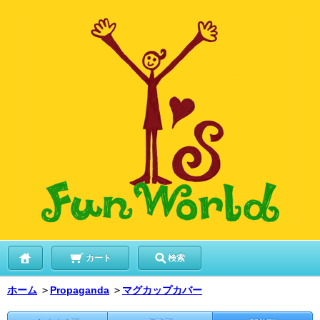
カート
検索
ホーム
＞
Propaganda
＞
マグカップカバー