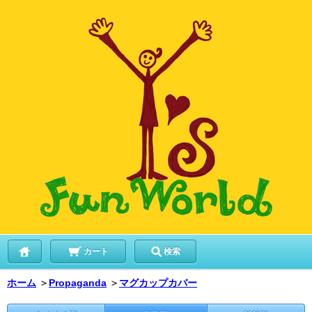
カート
検索
ホーム
＞
Propaganda
＞
マグカップカバー