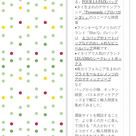
る』
POUR LA PAIXバッグ
●タイ生まれのデザインブラ
ンド
『Propaganda（プロバガ
ンダ）』
のユニークな雑貨
達
●ファンキーなアメリカのブ
ランド『Blue Q』のバッグ
は、
エコバッグやトートバ
ッグなどのおしゃれなビニ
ールバッグ
満載です。
●イタリアで人気のブランド
LEGAMIのシークレットボッ
クス
●南カリフォルニア生まれの
プライモールエレメンツの
アロマティックソープ
など
バッグから小物、キッチン
雑貨、バス＆ボディケアグ
ッズまで幅広く輸入雑貨を
集めてみました。
通販サイトを開設すること
で、より多くの方々に喜ん
で頂ける『大人かわイイ、
エコがイイ』輸入雑貨をお