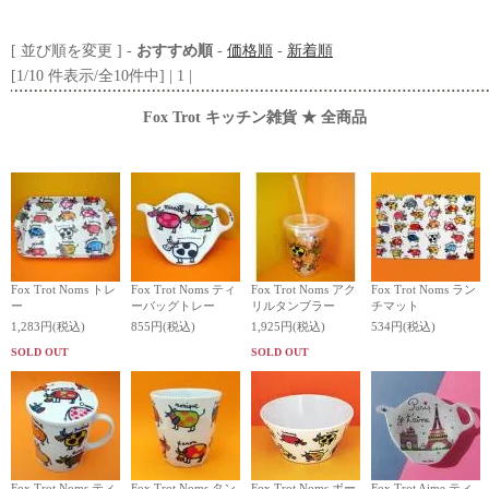
[ 並び順を変更 ] -
おすすめ順
-
価格順
-
新着順
[1/10 件表示/全10件中] | 1 |
Fox Trot キッチン雑貨 ★ 全商品
Fox Trot Noms トレ
Fox Trot Noms ティ
Fox Trot Noms アク
Fox Trot Noms ラン
ー
ーバッグトレー
リルタンブラー
チマット
1,283円(税込)
855円(税込)
1,925円(税込)
534円(税込)
SOLD OUT
SOLD OUT
Fox Trot Noms ティ
Fox Trot Noms タン
Fox Trot Noms ボー
Fox Trot Aime ティ