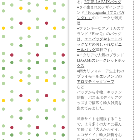
る』
POUR LA PAIXバッグ
●タイ生まれのデザインブラ
ンド
『Propaganda（プロバガ
ンダ）』
のユニークな雑貨
達
●ファンキーなアメリカのブ
ランド『Blue Q』のバッグ
は、
エコバッグやトートバ
ッグなどのおしゃれなビニ
ールバッグ
満載です。
●イタリアで人気のブランド
LEGAMIのシークレットボッ
クス
●南カリフォルニア生まれの
プライモールエレメンツの
アロマティックソープ
など
バッグから小物、キッチン
雑貨、バス＆ボディケアグ
ッズまで幅広く輸入雑貨を
集めてみました。
通販サイトを開設すること
で、より多くの方々に喜ん
で頂ける『大人かわイイ、
エコがイイ』輸入雑貨をお