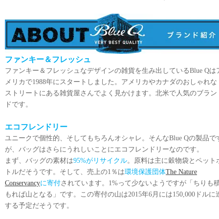
ファンキー＆フレッシュ
ファンキー＆フレッシュなデザインの雑貨を生み出しているBlue Qは
メリカで1988年にスタートしました。アメリカやカナダのおしゃれな
ストリートにある雑貨屋さんでよく見かけます。北米で人気のブラン
ドです。
エコフレンドリー
ユニークで個性的、そしてもちろんオシャレ。そんなBlue Qの製品で
が、バッグはさらにうれしいことにエコフレンドリーなのです。
まず、バッグの素材は
95%がリサイクル
。原料は主に穀物袋とペット
トルだそうです。そして、売上の1％は
環境保護団体
The Nature
Conservancy
に寄付
されています。1%って少ないようですが「ちりも
もれば山となる」です。この寄付の山は2015年6月には150,000ドルに
する予定だそうです。