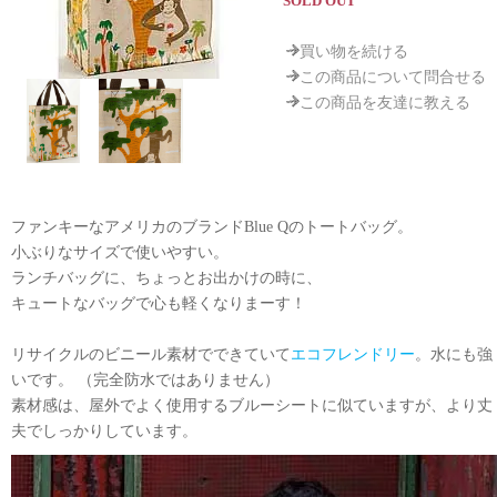
SOLD OUT
買い物を続ける
この商品について問合せる
この商品を友達に教える
ファンキーなアメリカのブランドBlue Qのトートバッグ。
小ぶりなサイズで使いやすい。
ランチバッグに、ちょっとお出かけの時に、
キュートなバッグで心も軽くなりまーす！
リサイクルのビニール素材でできていて
エコフレンドリー
。水にも強
いです。 （完全防水ではありません）
素材感は、屋外でよく使用するブルーシートに似ていますが、より丈
夫でしっかりしています。