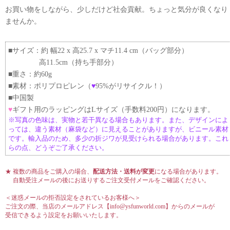
お買い物をしながら、少しだけど社会貢献。ちょっと気分が良くなり
ませんか。
■サイズ：約 幅22 x 高25.7 x マチ11.4 cm（バッグ部分）
高11.5cm（持ち手部分）
■重さ：約60g
■素材：ポリプロピレン（
♥
95%がリサイクル！）
■中国製
♥
ギフト用のラッピングはLサイズ（手数料200円）になります。
※写真の色味は、実物と若干異なる場合もあります。また、デザインによ
っては、違う素材（麻袋など）に見えることがありますが、ビニール素材
です。輸入品のため、多少の折ジワが見受けられる場合があります。これ
らの点、どうぞご了承ください。
★ 複数の商品をご購入の場合、
配送方法・送料が変更
になる場合があります。
自動受注メールの後にお送りするご注文受付メールをご確認ください。
＜迷惑メールの拒否設定をされているお客様へ＞
ご注文の際、当店のメールアドレス【info@ysfunworld.com】からのメールが
受信できるよう設定をお願いいたします。