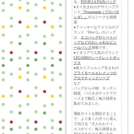
る』
POUR LA PAIXバッグ
●タイ生まれのデザインブラ
ンド
『Propaganda（プロバガ
ンダ）』
のユニークな雑貨
達
●ファンキーなアメリカのブ
ランド『Blue Q』のバッグ
は、
エコバッグやトートバ
ッグなどのおしゃれなビニ
ールバッグ
満載です。
●イタリアで人気のブランド
LEGAMIのシークレットボッ
クス
●南カリフォルニア生まれの
プライモールエレメンツの
アロマティックソープ
など
バッグから小物、キッチン
雑貨、バス＆ボディケアグ
ッズまで幅広く輸入雑貨を
集めてみました。
通販サイトを開設すること
で、より多くの方々に喜ん
で頂ける『大人かわイイ、
エコがイイ』輸入雑貨をお