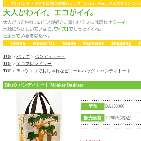
プレゼント ・ギフトに 輸入雑貨ショップ - Y's Fun World ワイズファン
TOP
>
バッグ
>
ハンディトート
TOP
>
エコフレンドリー
TOP
>
BlueQ エコでおしゃれなビニールバッグ
>
ハンディトート
BlueQ ハンディトート Monkey Business
型番
BA150066
販売価格
1,760円(税込)