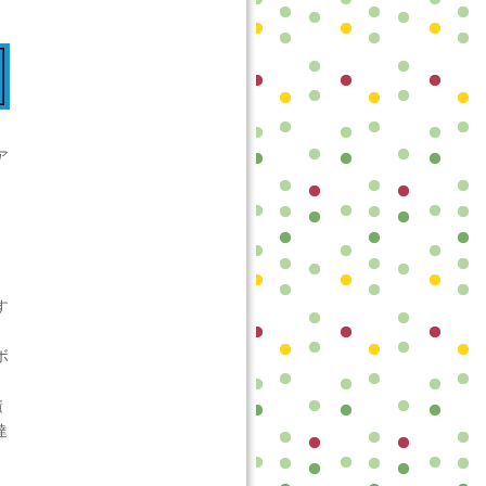
ア
す
ボ
積
達