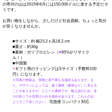
の寄付の山は2015年6月には150,000ドルに達する予定だそ
うです。
お買い物をしながら、少しだけど社会貢献。ちょっと気分
が良くなりませんか。
■サイズ：約 幅23.2 x 高18.2 cm
■重さ：約30g
■素材：ポリプロピレン（
♥
95%がリサイク
ル！）
■中国製
♥
ギフト用のラッピングはSサイズ（手数料100
円）になります。
※写真の色味は、実物と若干異なる場合もあります。ま
た、デザインによっては、違う素材（麻袋など）に見える
ことがありますが、ビニール素材です。輸入品のため、多
少の折ジワが見受けられる場合があります。これらの点、
宅急便コンパクト対応
どうぞご了承ください。