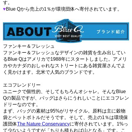
す。
♥
Blue Qから売上の1％が環境団体へ寄付されています。
ファンキー＆フレッシュ
ファンキー＆フレッシュなデザインの雑貨を生み出してい
るBlue Qはアメリカで1988年にスタートしました。アメリ
カやカナダのおしゃれなストリートにある雑貨屋さんでよ
く見かけます。北米で人気のブランドです。
エコフレンドリー
ユニークで個性的、そしてもちろんオシャレ。そんなBlue
Qの製品ですが、バッグはさらにうれしいことにエコフレン
ドリーなのです。
まず、バッグの素材は
95%がリサイクル
。原料は主に穀物
袋とペットボトルだそうです。そして、売上の1％は
環境保
護団体
The Nature Conservancy
に寄付
されています。1%っ
て少ないようですが「ちりも積もれば山となる」です。こ