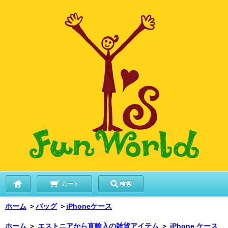
カート
検索
ホーム
＞
バッグ
＞
iPhoneケース
ホーム
＞
エストニアから直輸入の雑貨アイテム
＞
iPhone ケース