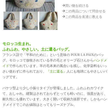
買い物を続ける
この商品について問合せる
この商品を友達に教える
モロッコ生まれ。
ふわふわ、やさしい。土に還るバッグ。
フランス語で「平和のために」という意味の POUR LA PAIXのバッ
グ。モロッコで放牧されている羊の毛とオリーブ石けんから
ハンドメ
イド
で作られています。羊の毛本来の風合いを残し、化学染料をいっ
さい使わずに作られており、
『土に還る』
人にも地球にもやさしいバ
ッグです。
バケツ型より少し小振りタイプが登場しました。ふわふわカワイク
て、おしゃれ。縫製はされておらずとっても軽いのに、強度があり、
耐久性にも優れています。大きく開いて収納力抜群です。しかもハン
ドメイドでこのお値段はとってもリーズナブル。