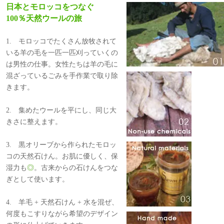
日本とモロッコをつなぐ
100％天然ウールの旅
1. モロッコでたくさん放牧されて
いる羊の毛を一匹一匹刈っていくの
は男性の仕事。女性たちは羊の毛に
混ざっているごみを手作業で取り除
きます。
2. 集めたウールを平にし、同じ大
きさに整えます。
3. 黒オリーブから作られたモロッ
コの天然石けん。お肌に優しく、保
湿力も
◎
。古来からの石けんをつな
ぎとして使います。
4. 羊毛 + 天然石けん + 水を混ぜ、
何度もこすりながら希望のデザイン