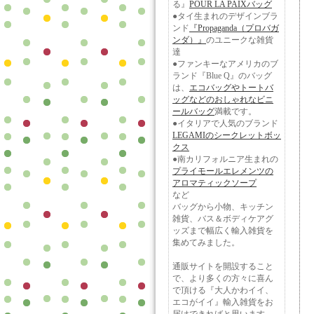
る』
POUR LA PAIXバッグ
●タイ生まれのデザインブラ
ンド
『Propaganda（プロバガ
ンダ）』
のユニークな雑貨
達
●ファンキーなアメリカのブ
ランド『Blue Q』のバッグ
は、
エコバッグやトートバ
ッグなどのおしゃれなビニ
ールバッグ
満載です。
●イタリアで人気のブランド
LEGAMIのシークレットボッ
クス
●南カリフォルニア生まれの
プライモールエレメンツの
アロマティックソープ
など
バッグから小物、キッチン
雑貨、バス＆ボディケアグ
ッズまで幅広く輸入雑貨を
集めてみました。
通販サイトを開設すること
で、より多くの方々に喜ん
で頂ける『大人かわイイ、
エコがイイ』輸入雑貨をお