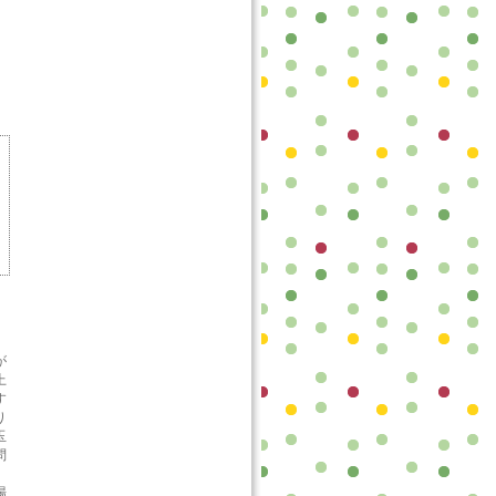
が
上
す
り
玉
問
場