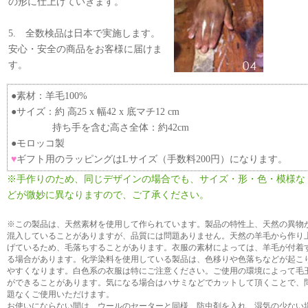
の形に仕上げていきます。
5. 全数検品は日本で実施します。
安心・安全の商品をお客様に届けま
す。
●素材：羊毛100%
●サイズ：約 高25 x 幅42 x 底マチ12 cm
持ち手を含む高さ全体：約42cm
●モロッコ製
♥
ギフト用のラッピングはLサイズ（手数料200円）になります。
※手作りのため、同じデザインの場合でも、サイズ・形・色・模様な
どが微妙に異なりますので、ご了承ください。
※この製品は、天然素材を使用して作られています。製品の特性上、天然の異物
混入していることがありますが、品質には問題ありません。天然の羊毛から作り
げているため、毛落ちすることがあります。衣服の素材によっては、羊毛が付着
る場合があります。化学染料を使用している製品は、色移りや色落ちなどが起こ
やすくなります。白色系の衣服は特にご注意ください。ご使用の環境によって毛
ができることがあります。気になる場合はハサミなどでカットして頂くことで、
題なくご使用いただけます。
お使いにならない間は、ウールのセーターと同様、防虫剤を入れ、湿気の少ない