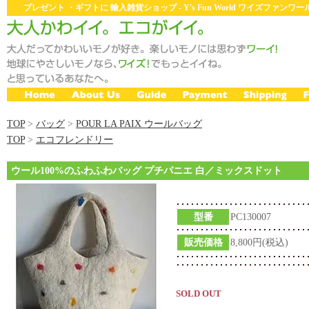
プレゼント ・ギフトに 輸入雑貨ショップ - Y's Fun World ワイズファン
TOP
>
バッグ
>
POUR LA PAIX ウールバッグ
TOP
>
エコフレンドリー
ウール100%のふわふわバッグ プチパニエ 白／ミックスドット
型番
PC130007
販売価格
8,800円(税込)
SOLD OUT