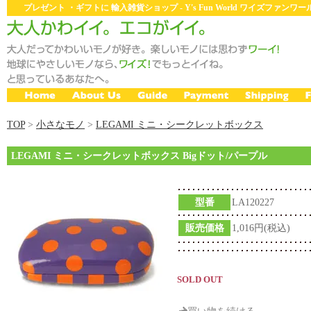
プレゼント ・ギフトに 輸入雑貨ショップ - Y's Fun World ワイズファン
TOP
>
小さなモノ
>
LEGAMI ミニ・シークレットボックス
LEGAMI ミニ・シークレットボックス Bigドット/パープル
型番
LA120227
販売価格
1,016円(税込)
SOLD OUT