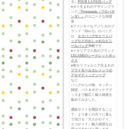
る』
POUR LA PAIXバッグ
●タイ生まれのデザインブラ
ンド
『Propaganda（プロバガ
ンダ）』
のユニークな雑貨
達
●ファンキーなアメリカのブ
ランド『Blue Q』のバッグ
は、
エコバッグやトートバ
ッグなどのおしゃれなビニ
ールバッグ
満載です。
●イタリアで人気のブランド
LEGAMIのシークレットボッ
クス
●南カリフォルニア生まれの
プライモールエレメンツの
アロマティックソープ
など
バッグから小物、キッチン
雑貨、バス＆ボディケアグ
ッズまで幅広く輸入雑貨を
集めてみました。
通販サイトを開設すること
で、より多くの方々に喜ん
で頂ける『大人かわイイ、
エコがイイ』輸入雑貨をお