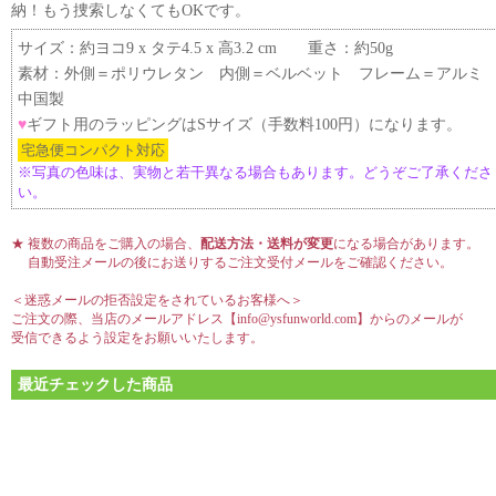
納！もう捜索しなくてもOKです。
サイズ：約ヨコ9 x タテ4.5 x 高3.2 cm 重さ：約50g
素材：外側＝ポリウレタン 内側＝ベルベット フレーム＝アルミ
中国製
♥
ギフト用のラッピングはSサイズ（手数料100円）になります。
宅急便コンパクト対応
※写真の色味は、実物と若干異なる場合もあります。どうぞご了承くださ
い。
★ 複数の商品をご購入の場合、
配送方法・送料が変更
になる場合があります。
自動受注メールの後にお送りするご注文受付メールをご確認ください。
＜迷惑メールの拒否設定をされているお客様へ＞
ご注文の際、当店のメールアドレス【info@ysfunworld.com】からのメールが
受信できるよう設定をお願いいたします。
最近チェックした商品