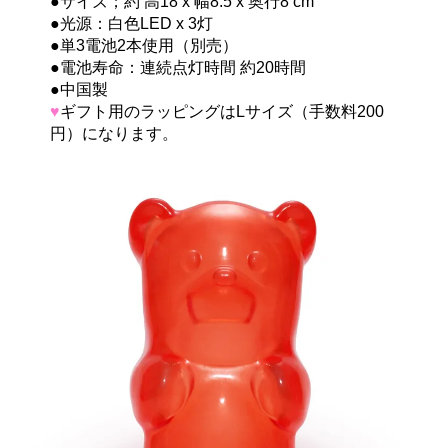
●サイズ；約 高18 x 幅8.5 x 奥行8 cm
●光源：白色LED x 3灯
●単3電池2本使用（別売）
●電池寿命：連続点灯時間 約20時間
●中国製
♥
ギフト用のラッピングはLサイズ（手数料200
円）になります。