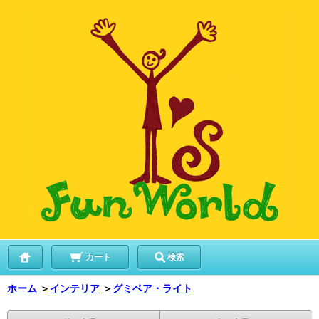
カート
検索
ホーム
＞
インテリア
＞
グミベア・ライト