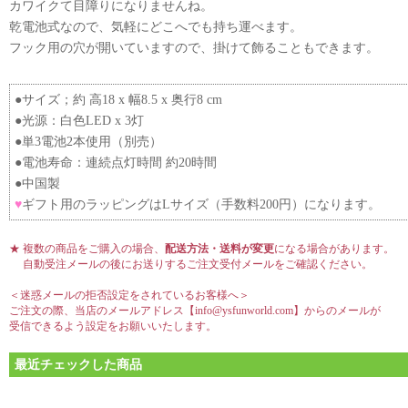
カワイクて目障りになりませんね。
乾電池式なので、気軽にどこへでも持ち運べます。
フック用の穴が開いていますので、掛けて飾ることもできます。
●サイズ；約 高18 x 幅8.5 x 奥行8 cm
●光源：白色LED x 3灯
●単3電池2本使用（別売）
●電池寿命：連続点灯時間 約20時間
●中国製
♥
ギフト用のラッピングはLサイズ（手数料200円）になります。
★ 複数の商品をご購入の場合、
配送方法・送料が変更
になる場合があります。
自動受注メールの後にお送りするご注文受付メールをご確認ください。
＜迷惑メールの拒否設定をされているお客様へ＞
ご注文の際、当店のメールアドレス【info@ysfunworld.com】からのメールが
受信できるよう設定をお願いいたします。
最近チェックした商品