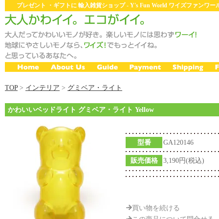
プレゼント ・ギフトに 輸入雑貨ショップ - Y's Fun World ワイズファン
TOP
>
インテリア
>
グミベア・ライト
かわいいベッドライト グミベア・ライト Yellow
型番
GA120146
販売価格
3,190円(税込)
買い物を続ける