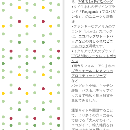
る』
POUR LA PAIXバッグ
●タイ生まれのデザインブラ
ンド
『Propaganda（プロバガ
ンダ）』
のユニークな雑貨
達
●ファンキーなアメリカのブ
ランド『Blue Q』のバッグ
は、
エコバッグやトートバ
ッグなどのおしゃれなビニ
ールバッグ
満載です。
●イタリアで人気のブランド
LEGAMIのシークレットボッ
クス
●南カリフォルニア生まれの
プライモールエレメンツの
アロマティックソープ
など
バッグから小物、キッチン
雑貨、バス＆ボディケアグ
ッズまで幅広く輸入雑貨を
集めてみました。
通販サイトを開設すること
で、より多くの方々に喜ん
で頂ける『大人かわイイ、
エコがイイ』輸入雑貨をお