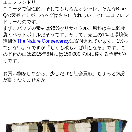
エコフレンドリー
ユニークで個性的、そしてもちろんオシャレ。そんなBlue
Qの製品ですが、バッグはさらにうれしいことにエコフレン
ドリーなのです。
まず、バッグの素材は
95%がリサイクル
。原料は主に穀物
袋とペットボトルだそうです。そして、売上の1％は
環境保
護団体
The Nature Conservancy
に寄付
されています。1%っ
て少ないようですが「ちりも積もれば山となる」です。こ
の寄付の山は2015年6月には150,000ドルに達する予定だそ
うです。
お買い物をしながら、少しだけど社会貢献。ちょっと気分
が良くなりませんか。