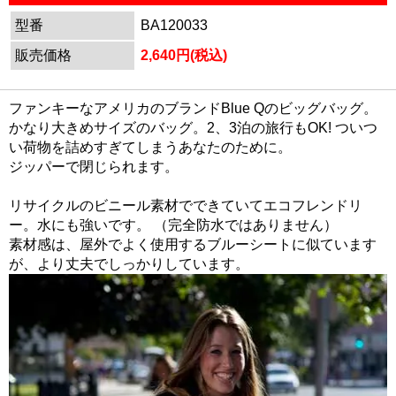
型番
BA120033
販売価格
2,640円(税込)
ファンキーなアメリカのブランドBlue Qのビッグバッグ。
かなり大きめサイズのバッグ。2、3泊の旅行もOK! ついつ
い荷物を詰めすぎてしまうあなたのために。
ジッパーで閉じられます。
リサイクルのビニール素材でできていて
エコフレンドリ
ー
。水にも強いです。 （完全防水ではありません）
素材感は、屋外でよく使用するブルーシートに似ています
が、より丈夫でしっかりしています。