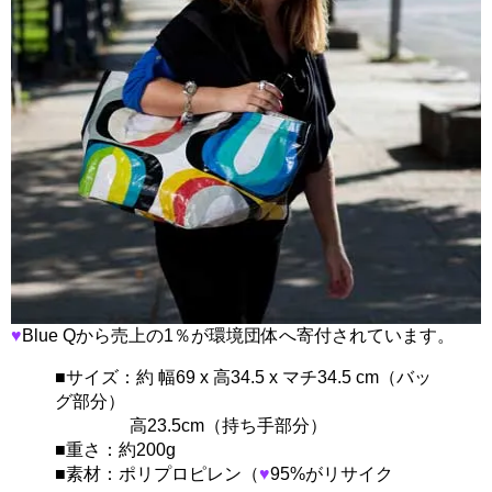
♥
Blue Qから売上の1％が環境団体へ寄付されています。
■サイズ：約 幅69 x 高34.5 x マチ34.5 cm（バッ
グ部分）
高23.5cm（持ち手部分）
■重さ：約200g
■素材：ポリプロピレン（
♥
95%がリサイク