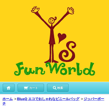
カート
検索
ホーム
＞
BlueQ エコでおしゃれなビニールバッグ
＞
ジッパーポー
チ