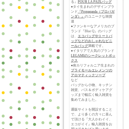
る』
POUR LA PAIXバッグ
●タイ生まれのデザインブラ
ンド
『Propaganda（プロバガ
ンダ）』
のユニークな雑貨
達
●ファンキーなアメリカのブ
ランド『Blue Q』のバッグ
は、
エコバッグやトートバ
ッグなどのおしゃれなビニ
ールバッグ
満載です。
●イタリアで人気のブランド
LEGAMIのシークレットボッ
クス
●南カリフォルニア生まれの
プライモールエレメンツの
アロマティックソープ
など
バッグから小物、キッチン
雑貨、バス＆ボディケアグ
ッズまで幅広く輸入雑貨を
集めてみました。
通販サイトを開設すること
で、より多くの方々に喜ん
で頂ける『大人かわイイ、
エコがイイ』輸入雑貨をお