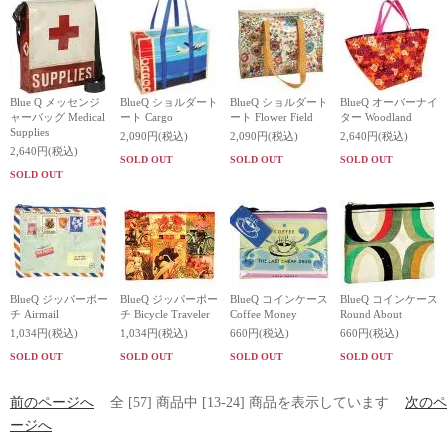
Blue Q メッセンジ
BlueQ ショルダート
BlueQ ショルダート
BlueQ オーバーナイ
ャーバッグ Medical
ート Cargo
ート Flower Field
ター Woodland
Supplies
2,090円(税込)
2,090円(税込)
2,640円(税込)
2,640円(税込)
SOLD OUT
SOLD OUT
SOLD OUT
SOLD OUT
BlueQ ジッパーポー
BlueQ ジッパーポー
BlueQ コインケース
BlueQ コインケース
チ Airmail
チ Bicycle Traveler
Coffee Money
Round About
1,034円(税込)
1,034円(税込)
660円(税込)
660円(税込)
SOLD OUT
SOLD OUT
SOLD OUT
SOLD OUT
前のページへ
全 [57] 商品中 [13-24] 商品を表示しています
次のペ
ージへ