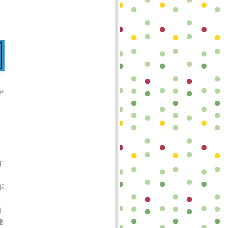
ア
す
ボ
積
達