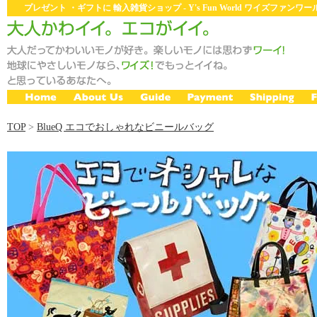
プレゼント ・ギフトに 輸入雑貨ショップ - Y's Fun World ワイズファン
TOP
>
BlueQ エコでおしゃれなビニールバッグ