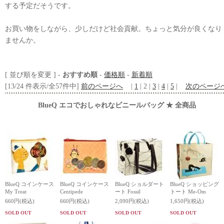
する予定だそうです。
お買い物をしながら、少しだけど社会貢献。ちょっと気分が良くなり
ませんか。
[ 並び順を変更 ] -
おすすめ順
-
価格順
-
新着順
[13/24 件表示/全57件中]
前のページへ
|
1
| 2 |
3
|
4
|
5
|
次のページ
BlueQ エコでおしゃれなビニールバッグ ★ 全商品
BlueQ コインケース
BlueQ コインケース
BlueQ ショルダート
BlueQ ショッピング
My Treat
Centipede
ート Fossil
トート Me-Om
660円(税込)
660円(税込)
2,090円(税込)
1,650円(税込)
SOLD OUT
SOLD OUT
SOLD OUT
SOLD OUT