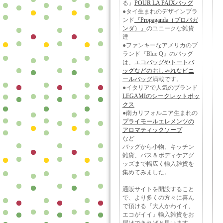
る』
POUR LA PAIXバッグ
●タイ生まれのデザインブラ
ンド
『Propaganda（プロバガ
ンダ）』
のユニークな雑貨
達
●ファンキーなアメリカのブ
ランド『Blue Q』のバッグ
は、
エコバッグやトートバ
ッグなどのおしゃれなビニ
ールバッグ
満載です。
●イタリアで人気のブランド
LEGAMIのシークレットボッ
クス
●南カリフォルニア生まれの
プライモールエレメンツの
アロマティックソープ
など
バッグから小物、キッチン
雑貨、バス＆ボディケアグ
ッズまで幅広く輸入雑貨を
集めてみました。
通販サイトを開設すること
で、より多くの方々に喜ん
で頂ける『大人かわイイ、
エコがイイ』輸入雑貨をお