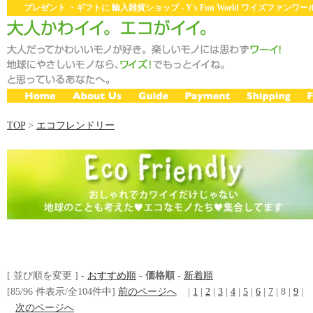
プレゼント ・ギフトに 輸入雑貨ショップ - Y's Fun World ワイズファン
TOP
>
エコフレンドリー
[ 並び順を変更 ] -
おすすめ順
-
価格順
-
新着順
[85/96 件表示/全104件中]
前のページへ
|
1
|
2
|
3
|
4
|
5
|
6
|
7
| 8 |
9
|
次のページへ