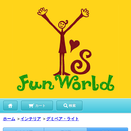
カート
検索
ホーム
＞
インテリア
＞
グミベア・ライト