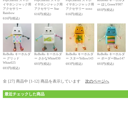
PopCharmz スマホ
PopCharmz スマホ
PopCharmz スマホ
RoBoRo キーホルダ
イヤホンジャック用
イヤホンジャック用
イヤホンジャック用
ー ほしGreenY007
アクセサリー
アクセサリー Star
アクセサリー xoxo
693円(税込)
Rainbow
616円(税込)
616円(税込)
616円(税込)
RoBoRo キーホルダ
RoBoRo キーホルダ
RoBoRo キーホルダ
RoBoRo キーホルダ
ー グリッド
ー さかなWhite030
ー スターYellow143
ー ボーダーBlue147
White025
693円(税込)
693円(税込)
693円(税込)
693円(税込)
全 [27] 商品中 [1-12] 商品を表示しています
次のページへ
最近チェックした商品