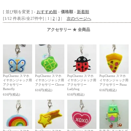
[ 並び順を変更 ] -
おすすめ順
-
価格順
-
新着順
[1/12 件表示/全27件中] | 1 |
2
|
3
|
次のページへ
アクセサリー ★ 全商品
PopCharmz スマホ
PopCharmz スマホ
PopCharmz スマホ
PopCharmz スマホ
イヤホンジャック用
イヤホンジャック用
イヤホンジャック用
イヤホンジャック用
アクセサリー
アクセサリー Clover
アクセサリー
アクセサリー Pizza
Butterfly
Ladybug
616円(税込)
616円(税込)
616円(税込)
616円(税込)