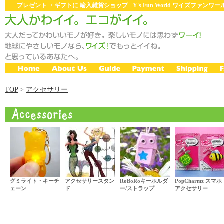
プレゼント ・ギフトに 輸入雑貨ショップ - Y's Fun World ワイズファン
TOP
>
アクセサリー
グミライト・キーチ
アクセサリースタン
RoBoRoキーホルダ
PopCharmz スマホ
ェーン
ド
ー/ストラップ
アクセサリー