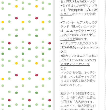
る』
POUR LA PAIXバッグ
●タイ生まれのデザインブラ
ンド
『Propaganda（プロバガ
ンダ）』
のユニークな雑貨
達
●ファンキーなアメリカのブ
ランド『Blue Q』のバッグ
は、
エコバッグやトートバ
ッグなどのおしゃれなビニ
ールバッグ
満載です。
●イタリアで人気のブランド
LEGAMIのシークレットボッ
クス
●南カリフォルニア生まれの
プライモールエレメンツの
アロマティックソープ
など
バッグから小物、キッチン
雑貨、バス＆ボディケアグ
ッズまで幅広く輸入雑貨を
集めてみました。
通販サイトを開設すること
で、より多くの方々に喜ん
で頂ける『大人かわイイ、
エコがイイ』輸入雑貨をお